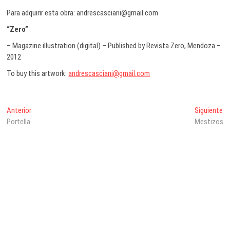
Para adquirir esta obra: andrescasciani@gmail.com
“Zero”
– Magazine illustration (digital) – Published by Revista Zero, Mendoza –
2012
To buy this artwork:
andrescasciani@gmail.com
Navegación
Entrada
En
Anterior
Siguiente
anterior:
si
Portella
Mestizos
de
entradas