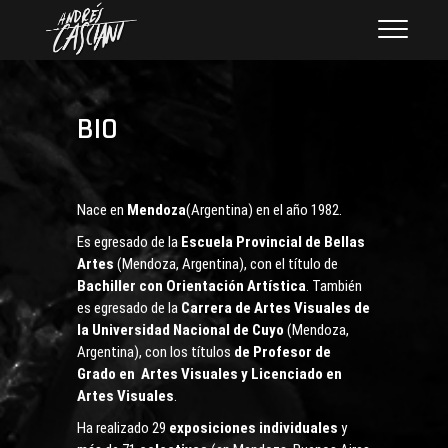
Saltar
ANDRÉS CASCIANI
ARTISTA PLÁSTICO
al
contenido
BIO
Nace en
Mendoza
(Argentina) en el año 1982.
Es egresado de la
Escuela Provincial de Bellas
Artes
(Mendoza, Argentina), con el título de
Bachiller con Orientación Artística
. También
es egresado de la
Carrera de Artes Visuales de
la Universidad Nacional de Cuyo
(Mendoza,
Argentina), con los títulos
de Profesor de
Grado en Artes Visuales y Licenciado en
Artes Visuales
.
Ha realizado 29
exposiciones individuales
y