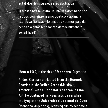
estallidos de naturaleza más abstracta.
El artista nos muestra un universo dominado por
la oposición entre lirismo poético y violencia
expresiva, conviviendo ambos extremos para dar
génesis a obras rebosantes de vida humana y
sensibilidad.”
Born in 1982, in the city of
Mendoza
, Argentina.
Andres Casciani graduated from the
Escuela
Provincial de Bellas Artes
(Mendoza,
Argentina), with a
Bachelor’s degree in Fine
Art
. He continued his visual arts career while
studying at the
Universidad Nacional de Cuyo
(Mendoza, Argentina), licensing him to become a