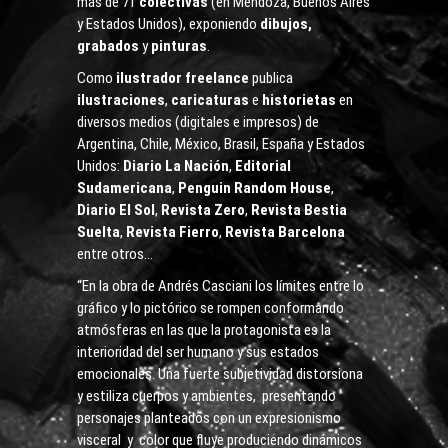
más de 71
colectivas
(en Mendoza, Buenos Aires
y Estados Unidos), exponiendo
dibujos,
grabados
y
pinturas
.
Como
ilustrador freelance
publica
ilustraciones
,
caricaturas
e
historietas
en
diversos medios (digitales e impresos) de
Argentina, Chile, México, Brasil, España y Estados
Unidos:
Diario La Nación
,
Editorial
Sudamericana
,
Penguin Random House
,
Diario El Sol
,
Revista Zero
,
Revista
Bestia
Suelta
,
Revista
Fierro
,
Revista
Barcelona
entre otros…
“En la obra de Andrés Casciani los límites entre lo
gráfico y lo pictórico se rompen conformando
atmósferas en las que la protagonista es la
interioridad del ser humano y sus estados
emocionales. Una fuerte subjetividad distorsiona
y estiliza cuerpos y ambientes, presentando
personajes planteados con un expresionismo
visceral y color que fluye produciendo dinámicos