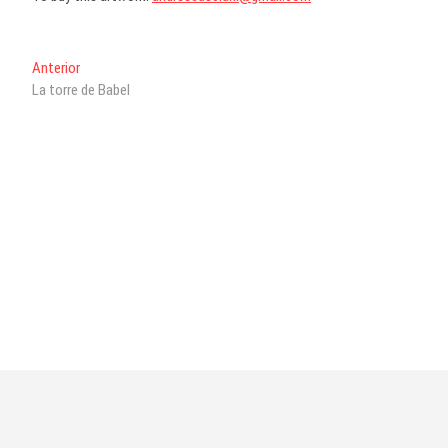
Navegación
Entrada
Anterior
anterior:
La torre de Babel
de
entradas