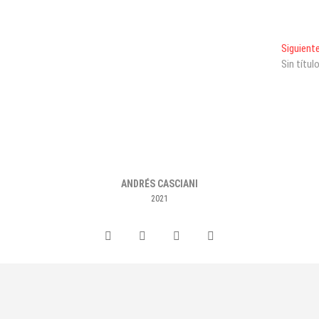
Siguient
Sin títul
ANDRÉS CASCIANI
2021
Facebook
Instagram
twiter
pinterest