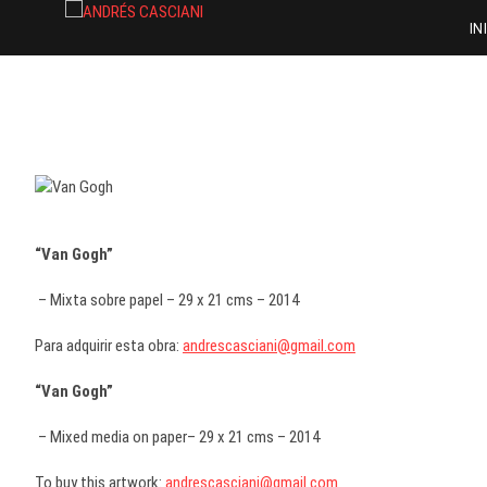
Saltar
ANDRÉS CASCIANI
ARTISTA PLÁSTICO
IN
al
contenido
“Van Gogh”
– Mixta sobre papel – 29 x 21 cms – 2014
Para adquirir esta obra:
andrescasciani@gmail.com
“Van Gogh”
– Mixed media on paper– 29 x 21 cms – 2014
To buy this artwork:
andrescasciani@gmail.com