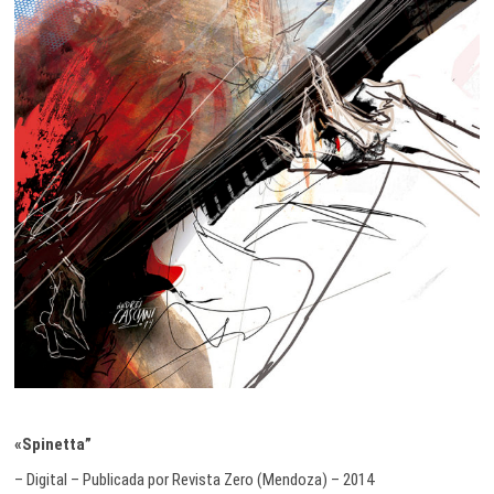
«Spinetta”
– Digital – Publicada por Revista Zero (Mendoza) – 2014