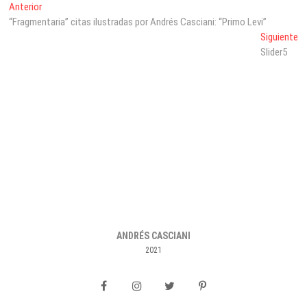
Navegación
Entrada
Anterior
anterior:
“Fragmentaria” citas ilustradas por Andrés Casciani: “Primo Levi”
de
En
Siguiente
entradas
si
Slider5
ANDRÉS CASCIANI
2021
Facebook
Instagram
twiter
pinterest