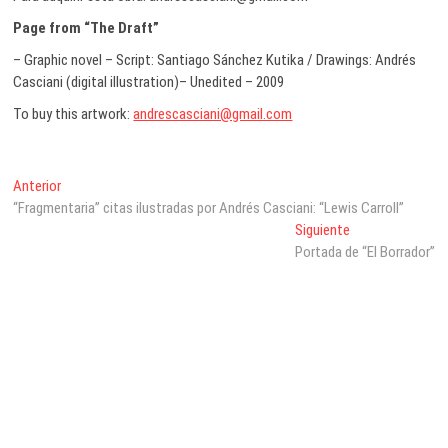
Page from “The Draft”
– Graphic novel – Script: Santiago Sánchez Kutika / Drawings: Andrés
Casciani (digital illustration)– Unedited – 2009
To buy this artwork:
andrescasciani@gmail.com
Navegación
Entrada
Anterior
anterior:
“Fragmentaria” citas ilustradas por Andrés Casciani: “Lewis Carroll”
de
Entrada
Siguiente
entradas
siguiente:
Portada de “El Borrador”