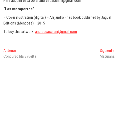
Para adquirir esta obra: andrescasciani@gmail.com
“Los mataperros”
– Cover illustration (digital) – Alejandro Frias book published by Jaguel
Editions (Mendoza) – 2015
To buy this artwork:
andrescasciani@gmail.com
Navegación
Entrada
En
Anterior
Siguiente
anterior:
si
Concurso Ida y vuelta
Maturana
de
entradas