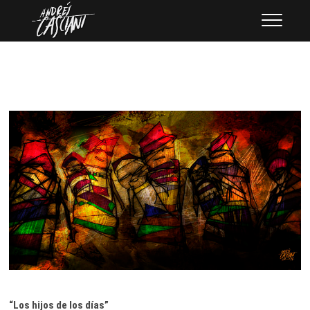
Saltar
ANDRÉS CASCIANI
ARTISTA PLÁSTICO
al
contenido
“Los hijos de los días”