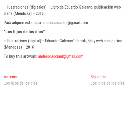
– Ilustraciones (digitales) – Libro de Eduardo Galeano, publicación web
diaria (Mendoza) – 2016
Para adquirir esta obra: andrescasciani@gmail.com
“Los hijos de los días”
– Illustrations (digital) – Eduardo Galeano´s book, daily web publication
(Mendoza) – 2016
To buy this artwork:
andrescasciani@gmail.com
Navegación
Entrada
Entrada
Anterior
Siguiente
anterior:
siguiente:
Los hijos de los días
Los hijos de los días
de
entradas