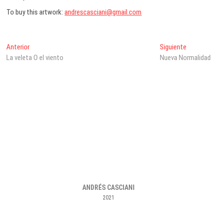
To buy this artwork:
andrescasciani@gmail.com
Navegación
Entrada
Entrada
Anterior
Siguiente
anterior:
siguiente:
La veleta O el viento
Nueva Normalidad
de
entradas
ANDRÉS CASCIANI
2021