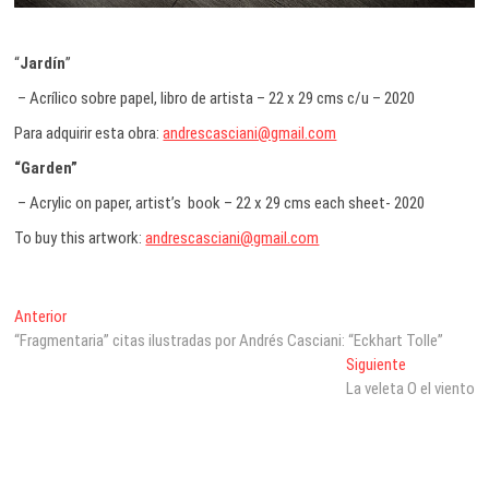
“
Jardín
”
– Acrílico sobre papel, libro de artista – 22 x 29 cms c/u – 2020
Para adquirir esta obra:
andrescasciani@gmail.com
“Garden”
– Acrylic on paper, artist’s book – 22 x 29 cms each sheet- 2020
To buy this artwork:
andrescasciani@gmail.com
Navegación
Entrada
Anterior
anterior:
“Fragmentaria” citas ilustradas por Andrés Casciani: “Eckhart Tolle”
de
Entrada
Siguiente
entradas
siguiente:
La veleta O el viento