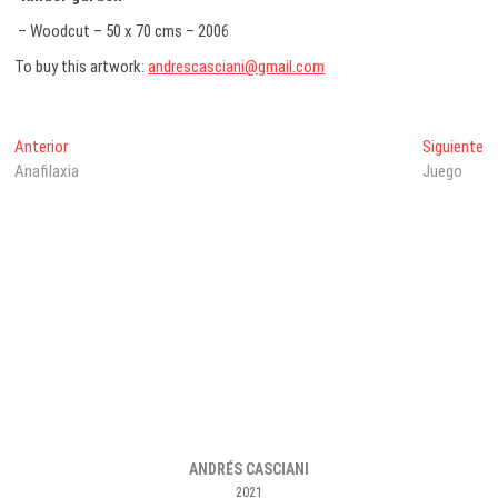
– Woodcut – 50 x 70 cms – 2006
To buy this artwork:
andrescasciani@gmail.com
Navegación
Entrada
En
Anterior
Siguiente
anterior:
si
Anafilaxia
Juego
de
entradas
ANDRÉS CASCIANI
2021