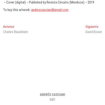
– Cover (digital) – Published by Revista Circuito (Mendoza) – 2019
To buy this artwork:
andrescasciani@gmail.com
Navegación
Entrada
Entr
Anterior
Siguiente
anterior:
sigui
Charles Baudelaire
David Bowie
de
entradas
ANDRÉS CASCIANI
2021