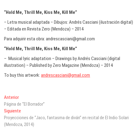
“Hold Me, Thrill Me, Kiss Me, Kill Me”
– Letra musical adaptada – Dibujos: Andrés Casciani (ilustración digital)
– Editada en Revista Zero (Mendoza) – 2014
Para adquirir esta obra: andrescasciani@gmail.com
“Hold Me, Thrill Me, Kiss Me, Kill Me”
– Musical lyric adaptation – Drawings by Andrés Casciani (digital
illustration) – Published by Zero Magazine (Mendoza) – 2014
To buy this artwork:
andrescasciani@gmail.com
Navegación
Entrada
Anterior
anterior:
Página de “El Borrador”
de
Entrada
Siguiente
entradas
siguiente:
Proyecciones de “Jaco, fantasma de diván” en recital de El Indio Solari
(Mendoza, 2014)