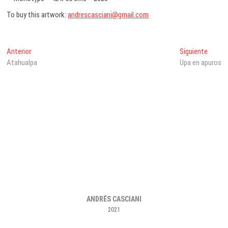
To buy this artwork:
andrescasciani@gmail.com
Navegación
Entrada
Entrad
Anterior
Siguiente
anterior:
siguien
Atahualpa
Upa en apuros
de
entradas
ANDRÉS CASCIANI
2021