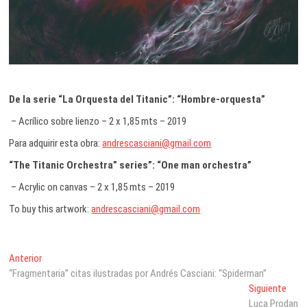
De la serie “La Orquesta del Titanic”: “Hombre-orquesta”
– Acrílico sobre lienzo – 2 x 1,85 mts – 2019
Para adquirir esta obra:
andrescasciani@gmail.com
“The Titanic Orchestra” series”: “One man orchestra”
– Acrylic on canvas – 2 x 1,85 mts – 2019
To buy this artwork:
andrescasciani@gmail.com
Navegación
Entrada
Anterior
anterior:
“Fragmentaria” citas ilustradas por Andrés Casciani: “Spiderman”
de
Entr
Siguiente
entradas
sigui
Luca Prodan