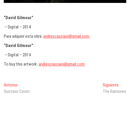
“David Gilmour”
– Digital – 2014
Para adquirir esta obra:
andrescasciani@gmail.com
“David Gilmour”
– Digital – 2014
To buy this artwork:
andrescasciani@gmail.com
Navegación
Entrada
Entrad
Anterior
Siguiente
anterior:
siguien
Gustavo Cerati
The Ramones
de
entradas