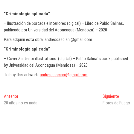
“Criminología aplicada”
– Ilustración de portada e interiores (digital) – Libro de Pablo Salinas,
publicado por Universidad del Aconcagua (Mendoza) – 2020
Para adquirir esta obra: andrescasciani@gmail.com
“Criminología aplicada”
– Cover & interior illustrations (digital) – Pablo Salina´s book published
by Universidad del Aconcagua (Mendoza) – 2020
To buy this artwork:
andrescasciani@gmail.com
Navegación
Entrada
Entrada
Anterior
Siguiente
anterior:
siguiente
20 años no es nada
Flores de Fuego
de
entradas