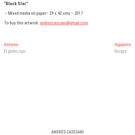
“Black Star”
– Mixed media on paper– 29 x 42 cms – 2017
To buy this artwork:
andrescasciani@gmail.com
Navegación
Entrada
En
Anterior
Siguiente
anterior:
si
El globo rojo
Borges
de
entradas
ANDRÉS CASCIANI