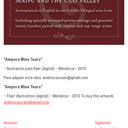
“Ampora Wine Tours”
– Ilustración para flyer (digital) – Mendoza – 2010
Para adquirir esta obra: andrescasciani@gmail.com
“Ampora Wine Tours”
– Flyer’ illustration (digital) – Mendoza – 2010 To buy this artwork:
andrescasciani@gmail.com
Navegación
Entrada
Entrada
Anterior
Siguiente